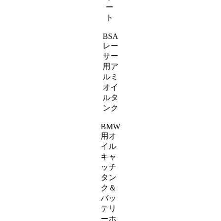
ー
ト
BSA
レー
サー
用ア
ルミ
オイ
ルタ
ンク
BMW
用オ
イル
キャ
ッチ
タン
ク＆
バッ
テリ
ーホ