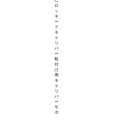
に
ロ
ッ
キ
ー
ド
キ
ャ
リ
パ
ー
取
付
け
用
キ
ャ
リ
パ
ー
サ
ポ