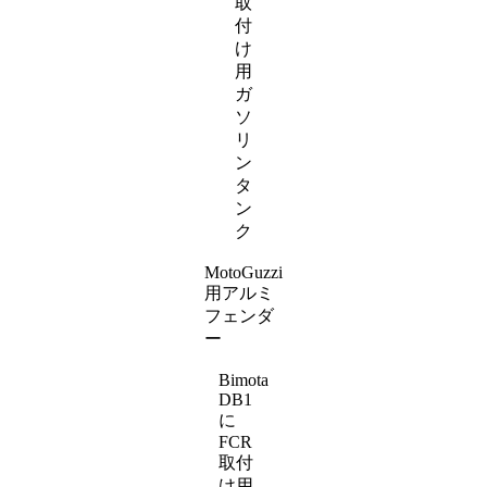
取
付
け
用
ガ
ソ
リ
ン
タ
ン
ク
MotoGuzzi
用アルミ
フェンダ
ー
Bimota
DB1
に
FCR
取付
け用