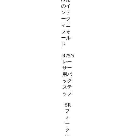
のイ
ンテ
ーク
マニ
フォ
ール
ド
R75/5
レー
サー
用バ
ック
ステ
ップ
SR
フ
ォ
ー
ク