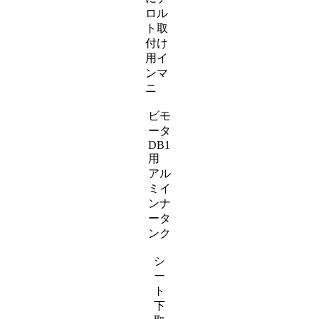
ロル
ト取
付け
用イ
ンマ
ニ
ビモ
ータ
DB1
用
アル
ミイ
ンナ
ータ
ンク
シ
ー
ト
下