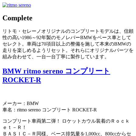
Complete
リトモ・セレーノオリジナルのコンプリートモデルは、信頼
性の高い1986～92年製のモノレバーBMWをベース車として
セレクト。車両は70項目以上の整備を施して本来のBMWの
走りを楽しめるようリセット。それらにオリジナルパーツを
組み合わせて、一台一台丁寧に製作しています。
BMW ritmo sereno コンプリート
ROCKET-R
メーカー：BMW
車名：ritmo sereno コンプリート ROCKET-R
コンプリート車両第二弾！ ロケットカウル装着のＲｏｃｋ
ｅｔ－Ｒ！
ＢＡＳＩＣ－Ｒ同様、ベース排気量を1,000cc、800ccからセ