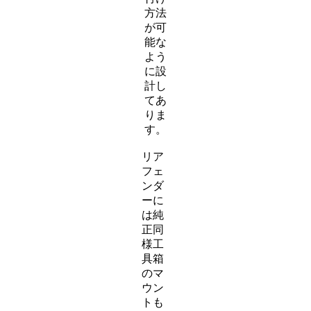
方法
が可
能な
よう
に設
計し
てあ
りま
す。
リア
フェ
ンダ
ーに
は純
正同
様工
具箱
のマ
ウン
トも