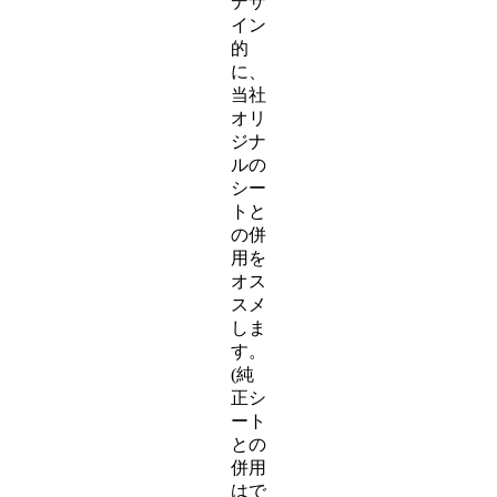
デザ
イン
的
に、
当社
オリ
ジナ
ルの
シー
トと
の併
用を
オス
スメ
しま
す。
(純
正シ
ート
との
併用
はで