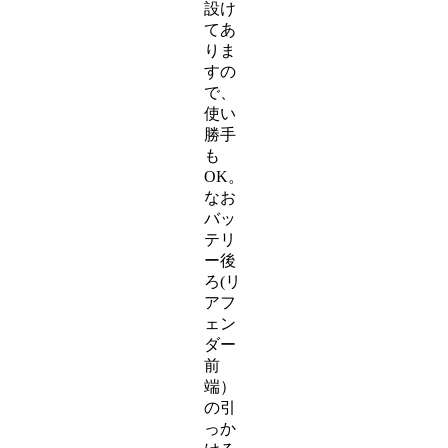
設け
てあ
りま
すの
で、
使い
勝手
も
OK。
なお
バッ
テリ
ー後
ろ(リ
アフ
ェン
ダー
前
端）
の引
っか