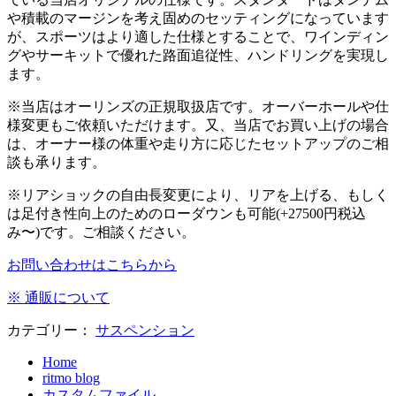
や積載のマージンを考え固めのセッティングになっています
が、スポーツはより適した仕様とすることで、ワインディン
グやサーキットで優れた路面追従性、ハンドリングを実現し
ます。
※当店はオーリンズの正規取扱店です。オーバーホールや仕
様変更もご依頼いただけます。又、当店でお買い上げの場合
は、オーナー様の体重や走り方に応じたセットアップのご相
談も承ります。
※リアショックの自由長変更により、リアを上げる、もしく
は足付き性向上のためのローダウンも可能(+27500円税込
み〜)です。ご相談ください。
お問い合わせはこちらから
※ 通販について
カテゴリー：
サスペンション
Home
ritmo blog
カスタムファイル