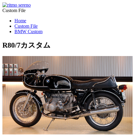
Custom File
Home
Custom File
BMW Custom
R80/7カスタム