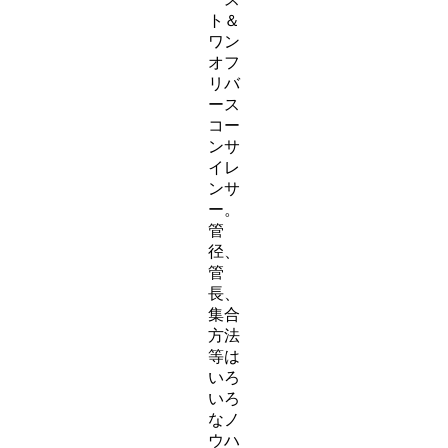
ト＆
ワン
オフ
リバ
ース
コー
ンサ
イレ
ンサ
ー。
管
径、
管
長、
集合
方法
等は
いろ
いろ
なノ
ウハ