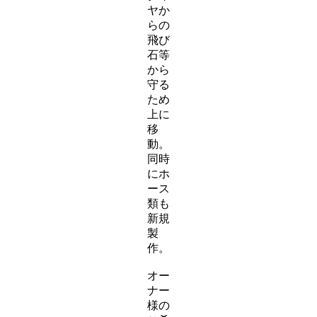
ヤか
らの
飛び
石等
から
守る
ため
上に
移
動。
同時
にホ
ース
類も
新規
製
作。
オー
ナー
様の