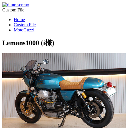
Custom File
Home
Custom File
MotoGuzzi
Lemans1000 (i様)