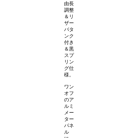
由長
調整
＆リ
ザー
バタ
ンク
付き
＆黒
スプ
リン
グ仕
様。
ワン
オフ
のア
ルミ
メー
ター
パネ
ル