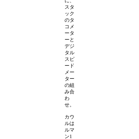
に、
スタ
ック
のタ
コメ
ータ
ーと
デジ
タル
スピ
ード
メー
ター
の組
み合
わ
せ。
カウ
ルは
ルマ
ン1