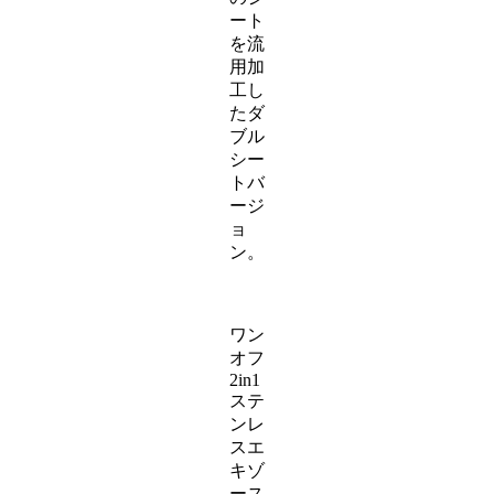
ート
を流
用加
工し
たダ
ブル
シー
トバ
ージ
ョ
ン。
ワン
オフ
2in1
ステ
ンレ
スエ
キゾ
ース