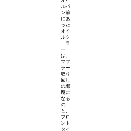
オイ
ルパ
ン前
にあ
った
オイ
ルク
ーラ
ー
は、
マフ
ラー
取り
回し
の邪
魔に
なる
の
と、
フロ
ント
タイ