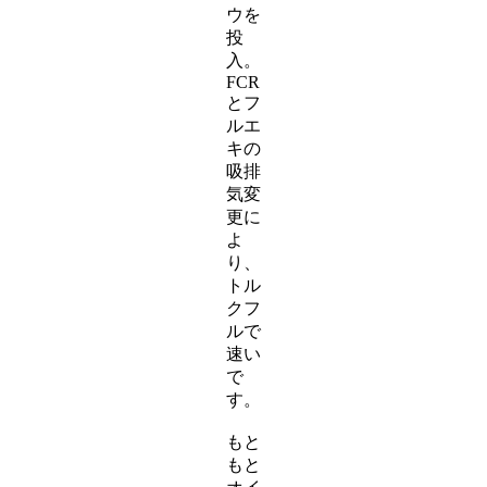
ウを
投
入。
FCR
とフ
ルエ
キの
吸排
気変
更に
よ
り、
トル
クフ
ルで
速い
で
す。
もと
もと