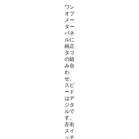
ワン
オフ
メー
ター
パネ
ルに
純正
タコ
の組
み合
わ
せ。
スピ
ード
はデ
ジタ
ルで
す。
左右
スイ
ッチ