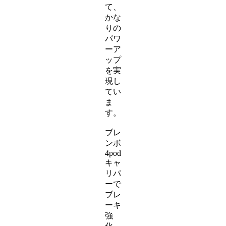
て、
かな
りの
パワ
ーア
ップ
を実
現し
てい
ま
す。
ブレ
ンボ
4pod
キャ
リパ
ーで
ブレ
ーキ
強