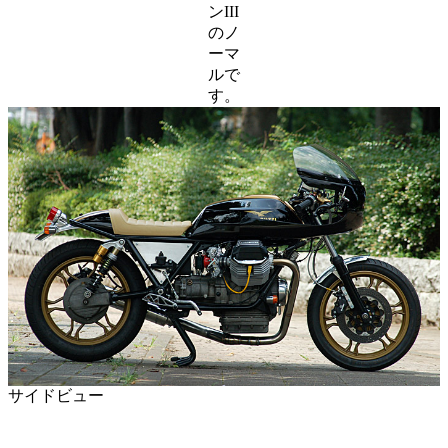
ンIII
のノ
ーマ
ルで
す。
サイドビュー