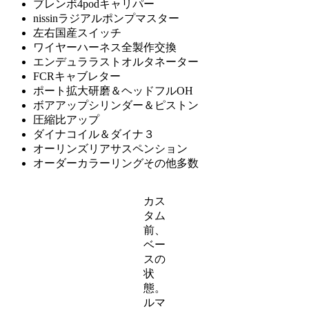
ブレンボ4podキャリパー
nissinラジアルポンプマスター
左右国産スイッチ
ワイヤーハーネス全製作交換
エンデュララストオルタネーター
FCRキャブレター
ポート拡大研磨＆ヘッドフルOH
ボアアップシリンダー＆ピストン
圧縮比アップ
ダイナコイル＆ダイナ３
オーリンズリアサスペンション
オーダーカラーリングその他多数
カス
タム
前、
ベー
スの
状
態。
ルマ