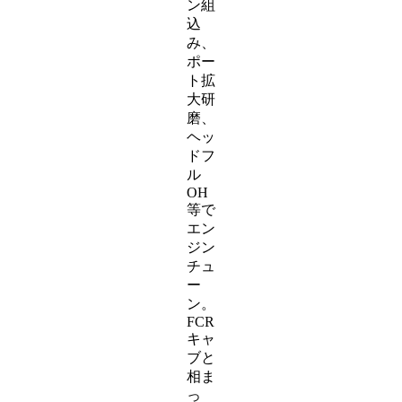
ン組
込
み、
ポー
ト拡
大研
磨、
ヘッ
ドフ
ル
OH
等で
エン
ジン
チュ
ー
ン。
FCR
キャ
ブと
相ま
っ