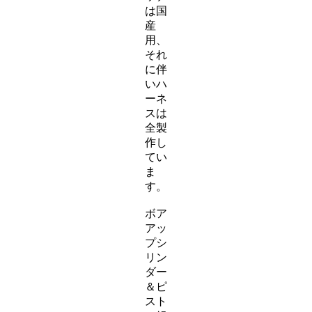
は国
産
用、
それ
に伴
いハ
ーネ
スは
全製
作し
てい
ま
す。
ボア
アッ
プシ
リン
ダー
＆ピ
スト