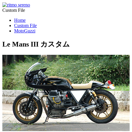
Custom File
Home
Custom File
MotoGuzzi
Le Mans III カスタム