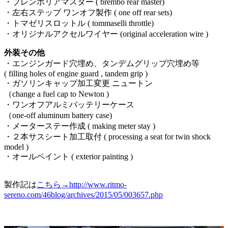
・ブレンボリアマスター ( brembo rear master)
・左右ステップ ワンオフ製作 ( one off rear sets)
・トマゼリスロットル ( tommaselli throttle)
・オリジナルアクセルワイヤー (original acceleration wire )
外装その他
・エンジンガード穴埋め、タンデムグリップ穴埋め等
( filling holes of engine guard , tandem grip )
・ガソリンキャップ加工変更 ニュートン
（change a fuel cap to Newton )
・ワンオフアルミバッテリーケース
（one-off aluminum battery case)
・メーターステー作成 ( making meter stay )
・２本サスシート加工取付 ( processing a seat for twin shock
model )
・オールペイント ( exterior painting )
製作記は
こちら→http://www.ritmo-
sereno.com/46blog/archives/2015/05/003657.php