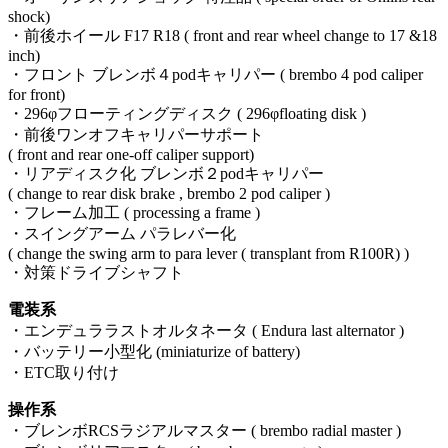
shock)
・前後ホイール F17 R18 ( front and rear wheel change to 17 &18
inch)
・フロント ブレンボ４podキャリパー ( brembo 4 pod caliper
for front)
・296φフローティングディスク ( 296φfloating disk )
・前後ワンオフキャリパーサポート
( front and rear one-off caliper support)
・リアディスク化 ブレンボ２podキャリパー
( change to rear disk brake , brembo 2 pod caliper )
・フレーム加工 ( processing a frame )
・スイングアーム パラレバー化
( change the swing arm to para lever ( transplant from R100R) )
・対策ドライブシャフト
電装系
・エンデュララストオルタネータ ( Endura last alternator )
・バッテリー小型化 (miniaturize of battery)
・ETC取り付け
操作系
・ブレンボRCSラジアルマスター ( brembo radial master )