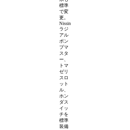
標準
で変
更。
Nissin
ラジ
アル
ポン
プマ
スタ
ー、
トマ
ゼリ
スロ
ット
ル、
ホン
ダス
イッ
チを
標準
装備