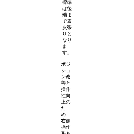
標準
は後
端ま
で表
皮張
りと
なり
ま
す。
ポジ
ショ
ン改
善と
操作
性向
上の
た
め、
右側
操作
系も