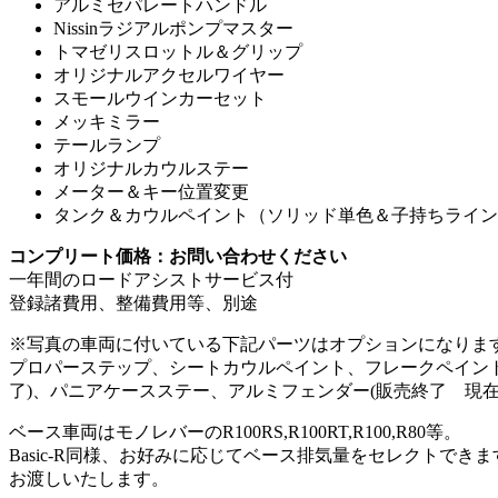
アルミセパレートハンドル
Nissinラジアルポンプマスター
トマゼリスロットル＆グリップ
オリジナルアクセルワイヤー
スモールウインカーセット
メッキミラー
テールランプ
オリジナルカウルステー
メーター＆キー位置変更
タンク＆カウルペイント（ソリッド単色＆子持ちライン
コンプリート価格：お問い合わせください
一年間のロードアシストサービス付
登録諸費用、整備費用等、別途
※写真の車両に付いている下記パーツはオプションになりま
プロパーステップ、シートカウルペイント、フレークペイント
了)、パニアケースステー、アルミフェンダー(販売終了 現在
ベース車両はモノレバーのR100RS,R100RT,R100,R80等。
Basic-R同様、お好みに応じてベース排気量をセレクト
お渡しいたします。