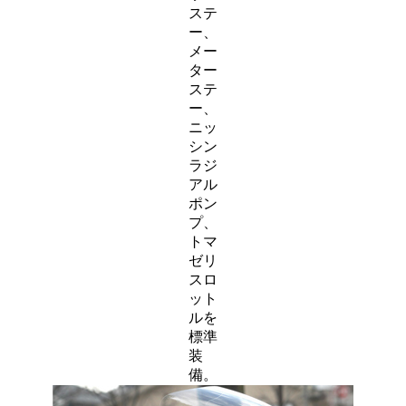
ステ
ー、
メー
ター
ステ
ー、
ニッ
シン
ラジ
アル
ポン
プ、
トマ
ゼリ
スロ
ット
ルを
標準
装
備。